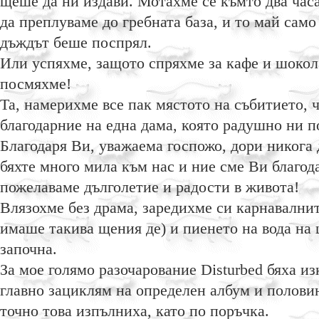
щеше да ни издави. Мотахме се къмто два час
да преплуваме до гребната база, и то май само
дъждът беше поспрял.
Или успяхме, защото спряхме за кафе и шокола
посмяхме!
Та, намерихме все пак мястото на събитието, 
благодарние на една дама, която радушно ни п
Благодаря Ви, уважаема госпожо, дори никога 
бяхте много мила към нас и ние сме Ви благод
пожелаваме дълголетие и радости в живота!
Влязохме без драма, заредихме си карнавалнит
имаше такива щения де) и пиенето на вода на 
започна.
За мое голямо разочарование Disturbed бяха и
главно зациклям на определен албум и половин
точно това изпълниха, като по поръчка.