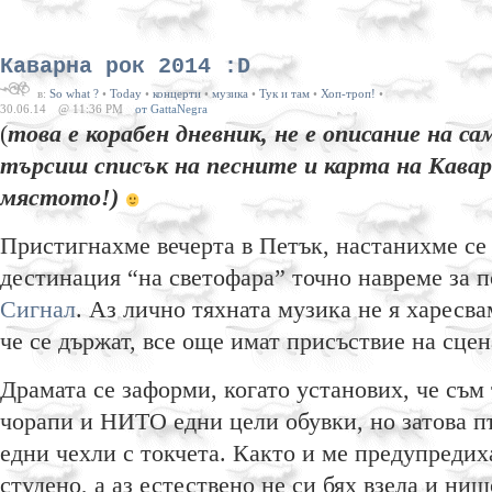
Каварна рок 2014 :D
в:
So what ?
•
Today
•
концерти
•
музика
•
Тук и там
•
Хоп-троп!
•
30.06.14
@ 11:36 PM
от GattaNegra
(
това е корабен дневник, не е описание на са
търсиш списък на песните и карта на Кавар
мястото!)
Пристигнахме вечерта в Петък, настанихме се 
дестинация “на светофара” точно навреме за п
Сигнал
. Аз лично тяхната музика не я харесва
че се държат, все още имат присъствие на сцен
Драмата се заформи, когато установих, че съм
чорапи и НИТО едни цели обувки, но затова п
едни чехли с токчета. Както и ме предупредиха
студено, а аз естествено не си бях взела и нищ