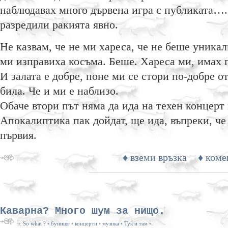
наблюдавах много дървена игра с публиката….
разредили ракията явно.
Не казвам, че не ми хареса, че не беше уника
ми изправиха косъма. Беше. Хареса ми, имах 
И залата е добре, поне ми се стори по-добре от
била. Че и ми е наблизо.
Обаче втори път няма да ида на техен концерт 
Апокалиптика пак дойдат, ще ида, въпреки, че
първия.
♦ вземи връзка
♦ коме
Каварна? Много шум за нищо.
в:
So what ?
•
бунище
•
концерти
•
музика
•
Тук и там
•