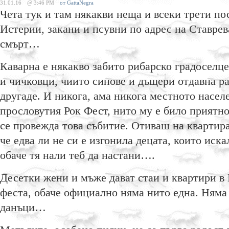
31.01.16
@ 3:46 PM
от GattaNegra
Чета тук и там някакви неща и всеки трети по
Истерии, закани и псувни по адрес на Ставрев
смърт…
Каварна е някакво забито рибарско градоселце
и чичковци, чиито синове и дъщери отдавна р
другаде. И никога, ама никога местното населе
прословутия Рок Фест, нито му е било приятно
се провежда това събитие. Отиваш на квартира
че едва ли не си е изгонила децата, които иска
обаче тя нали теб да настани….
Десетки жени и мъже дават стаи и квартири в 
феста, обаче официално няма нито една. Няма
данъци…