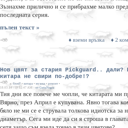
Зъзнахме прилично и се прибрахме малко пред
последната серия.
пълен текст »
♦ вземи връзка
♦ 2 ко
Нов цвят за стария Pickguard.. дали? 
китара не свири по-добре!?
в:
fixed!
•
китара
•
музика
•
ремонт
•
18.03.14
@ 12:47 AM
от GattaNegra
Тия дни все повече ме чопли, че китарата ми 
Вярно, през Април е купувана. Явно тогава ко
бяло не ми се е струвала толкова идиотска за н
диаметър. Сега ми иде да си я строша в глават
сетя защо съм взела точно в тези цветове?