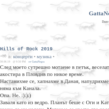
GattaNe
Dum sp
Hills of Rock 2019
в:
концерти
•
музика
•
30.06.19
@ 9:50 PM
от GattaNegra
След моето сутрешно мотаене в петък, весела
акостира в Пловдив по никое време.
Настанихме се, хапнахме в Даная, напудрихме
няма към Канала.
Опа. Не. :):):)
Заваля като из ведро. Планът беше с Оги и Кат