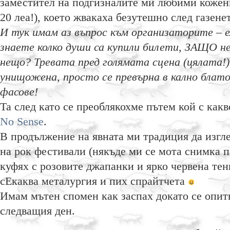
заместител на подгизналите ми любими кожени
20 леа!), което жвакаха безутешно след газенет
И тук имам аз въпрос към организаторите – е
знаете колко души са купили билети, ЗАЩО не
нещо? Тревата пред голямата сцена (цялата!
унищожена, просто се превърна в кално блато
фасове!
Та след като се преоблякохме пътем кой с какв
No Sense
.
В продължение на явната ми традиция да изгл
на рок фестивали (някъде ми се мота снимка п
куфях с розовите джапанки и ярко червена те
сЕкаква металургия и пих спрайтчета
Имам мътен спомен как заспах докато се опитв
следващия ден.