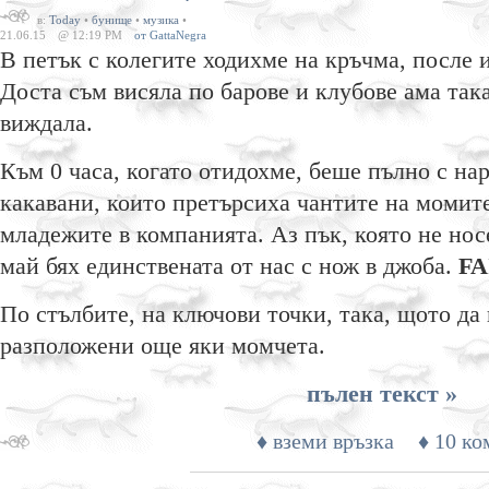
в:
Today
•
бунище
•
музика
•
21.06.15
@ 12:19 PM
от GattaNegra
В петък с колегите ходихме на кръчма, после и
Доста съм висяла по барове и клубове ама так
виждала.
Към 0 часа, когато отидохме, беше пълно с нар
какавани, които претърсиха чантите на момит
младежите в компанията. Аз пък, която не носе
май бях единствената от нас с нож в джоба.
FA
По стълбите, на ключови точки, така, щото да
разположени още яки момчета.
пълен текст »
♦ вземи връзка
♦ 10 ко