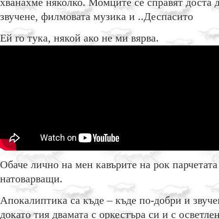
хванахме няколко. Момците се справят доста 
звучене, филмовата музика и ..Деспасито
Ей го тука, някой ако не ми вярва.
Обаче лично на мен кавърите на рок парчетата
натоварващи.
Апокалиптика са къде – къде по-добри и звуч
докато тия двамата с оркестъра си и с осветле