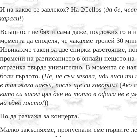
И на какво се завлекох? На 2Cellos (
да бе, чес
карали!
)
Всъщност не бях и сама даже, подложих го и не
момента да споделя, че чакахме тролей 30 м
Извикахме такси за две спирки разстояние, по
промени на разписанието в онлайн нещото на
отразиха твърде унизително. В момента се нал
боли гърлото. (
Не, не съм кекава, иди виси ти
в тая жега навън, после ще си говорим!
(
Ако 
като си висял цял ден на топло в офиса не е у
на едно място!
))
Но да разкажа за концерта.
Малко закъсняхме, пропуснали сме първите ле