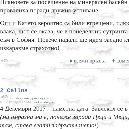
Плановете за посещение на минерален басейн 
провалиха поради дружно успиване.
Оги и Катето вероятно са били втрещени, плюс
влака, щот се оказа, че в понеделник сутринта
съм в София. Повече надали ще идем заедно къ
изкарахме страхотно!
♦ вземи връзка
♦ коме
2 Cellos
в:
Today
•
концерти
•
музика
•
05.12.17
@ 2:17 AM
от GattaNegra
4 Декември 2017 – паметна дата. Завлекох се 
(ми омразна ми е, понеже заради Цеци и Меци
там, става егати задръстването!
)