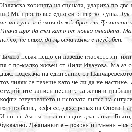
Излязоха хорицата на сцената, удариха по две 
пи! Ма просто все едно си отвъртял душа.
Тук
че ми купи най-якия дъждобран от Декатлон 
Иначе щях да съм като от локва извадена. Ма
пончо, не спрях да мрънча колко е неудобен.
Чичата певач нещо си пазеше гласчето ли, или 
пя с по-малко живец от Лили Иванова. Ма аз 
даже подскача на един запис от Панчаревското
тоз чиляк се пазеше като че ли да не настине. 
студийните записи песните са живи и грабващи
кофти озвучаването и неговата липса на енту
готино беше, кефя се, даже ревах на Онова Па
И после Ачо ме спаси с едни джапанки. Благод
буквално. Джапанките – розови и гумени – се 