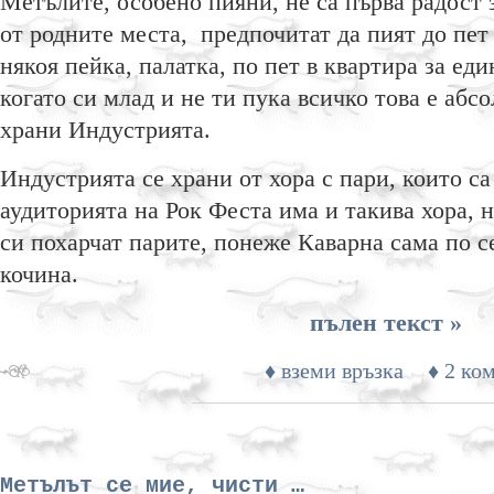
Метълите, особено пияни, не са първа радост 
от родните места, предпочитат да пият до пет 
някоя пейка, палатка, по пет в квартира за ед
когато си млад и не ти пука всичко това е абс
храни Индустрията.
Индустрията се храни от хора с пари, които са
аудиторията на Рок Феста има и такива хора, 
си похарчат парите, понеже Каварна сама по с
кочина.
пълен текст »
♦ вземи връзка
♦ 2 ко
Метълът се мие, чисти …