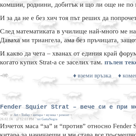
комшии, роднини, добитък и що ли още не по
И за да не е без хич тоя път реших да попроче
След математиката в училище най-много ме на
Даваха ми триангела, ама без пръчицата, за
И какво да чета – хванах от единия край фор
когато купих Strat-а се заселих там.
пълен тек
♦ вземи връзка
♦ коме
Fender Squier Strat – вече си е при м
в:
Art
•
Today
•
китара
•
музика
•
ремонт
•
26.02.14
@ 12:03 PM
от GattaNegra
Изчетох маса “за” и “против” относно Fender Sq
китара за начинаещи и ми става все по-смешно