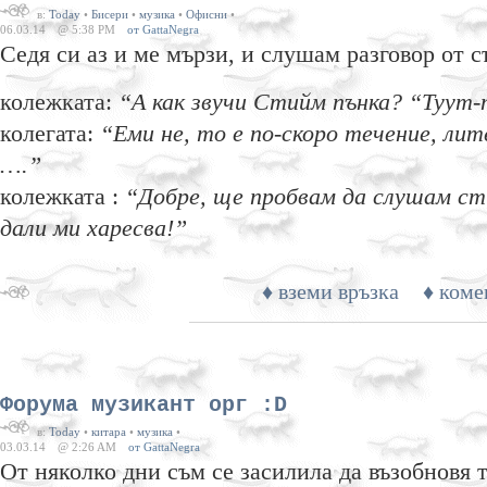
в:
Today
•
Бисери
•
музика
•
Офисни
•
06.03.14
@ 5:38 PM
от GattaNegra
Седя си аз и ме мързи, и слушам разговор от 
колежката:
“А как звучи Стийм пънка? “Туут
колегата:
“Еми не, то е по-скоро течение, ли
….”
колежката :
“Добре, ще пробвам да слушам сти
дали ми харесва!”
♦ вземи връзка
♦ коме
Форума музикант орг :D
в:
Today
•
китара
•
музика
•
03.03.14
@ 2:26 AM
от GattaNegra
От няколко дни съм се засилила да възобновя 