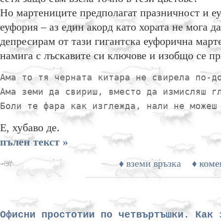
Но мартениците предполагат празничност и еу
еуфория – аз един акорд като хората не мога д
депресирам от тази гигантска еуфорична марте
намига с лъскавите си ключове и изобщо се пр
Ама то тя черната китара не свирела по-д
Ама земи да свириш, вместо да измисляш г
Боли те фара как изглежда, нали не можеш
Е, хубаво де.
пълен текст »
♦ вземи връзка
♦ коме
Офисни простотии по четвъртъшки. Как 