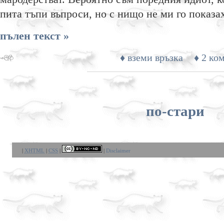
пита тъпи въпроси, но с нищо не ми го показа
пълен текст »
♦ вземи връзка
♦ 2 ко
по-стари
|
XHTML
|
CSS
|
|
Disclaimer