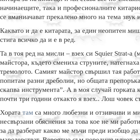
начинаещите, така и професионалните китари
се вманиачават прекалено много на тема звук и
Каквато и да е китарата, за един неопитен миш
стига всичко да и е в ред.
Та в тоя ред на мисли – взех си Squier Strat-a
майстора, където смениха струните, натегнах
тремолото. Самият майстор свършил тая работа
попитам разни дреболии, но общата препоръка 
скапва инструмента”. А в моя случай горката 
почти три години откакто я взех.. Лош човек с
Хората
там
са много любезни и отзивчиви и м
несвързани обяснения за това кое не ми работи 
за да разберат какво ме мъчи преди изобщо да
мародерстват. Вероятно съм поредния идиот, к