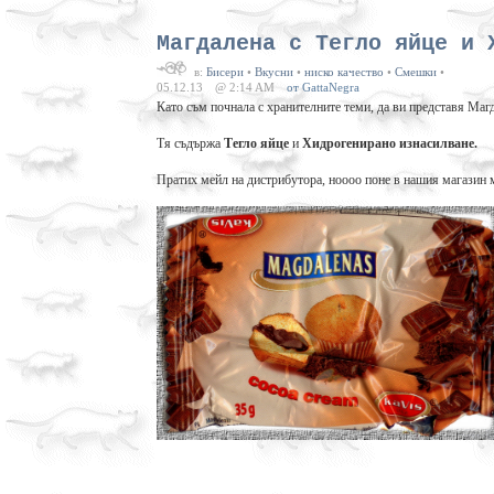
Магдалена с Тегло яйце и 
в:
Бисери
•
Вкусни
•
ниско качество
•
Смешки
•
05.12.13
@ 2:14 AM
от GattaNegra
Като съм почнала с хранителните теми, да ви представя Ма
Тя съдържа
Тегло яйце
и
Хидрогенирано изнасилване.
Пратих мейл на дистрибутора, ноооо поне в нашия магазин 