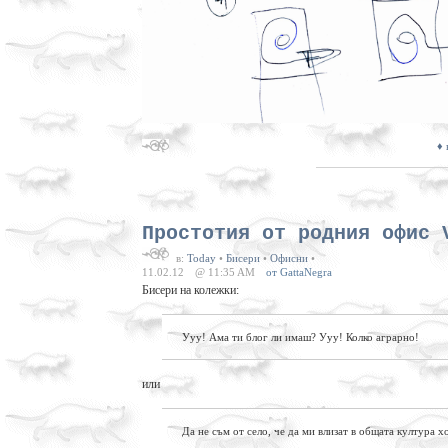
♦ 
Простотия от родния офис 
в:
Today
•
Бисери
•
Офисни
•
11.02.12
@ 11:35 AM
от GattaNegra
Бисери на колежки:
Ууу! Ама ти блог ли имаш? Ууу! Колко аграрно!
или
Да не съм от село, че да ми влизат в общата култура 