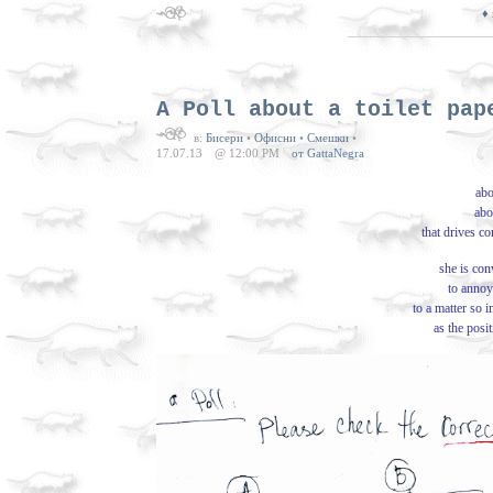
♦
A Poll about a toilet pap
в:
Бисери
•
Офисни
•
Смешки
•
17.07.13
@ 12:00 PM
от GattaNegra
abo
abo
that drives c
she is con
to annoy
to a matter so i
as the posit