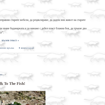
правим старите мебели, да рециклираме, да дадем нов живот на старите
да хване баданарката и да намаже с дебел пласт блажна боя, да тръкне два
кт”.
пълен текст »
 вземи връзка
♦ коментирай
а...
•
lk To The Fish!