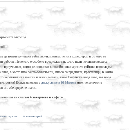
 кръчмата отсреща.
ляб.
ме да имаме кучешки зъби, всички знаем, че има холестерол и от него се
ави работи. Печеното е особено вредно,казват, щото нали печените неща са
ви проучвания, които се появяват в онлайн новинарските сайтове напоследък,
 мляко, в което има лакто-балиги-кви, много са вредни те, краставици, в които
ято вероятно има манган и тежки метали, само Софийска вода знае, тая вода
а отровна! Всеки запознат с
дискусиите в БГМамма
знае, че млечните
я и .. абе вреден е, нали….
щено що си слагам 4 захарчета в кафето…
 вземи връзка
♦ коментирай