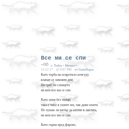
Все ми се спи
в:
Today
•
Бисери
•
13.12.17
@ 9:07 PM
от GattaNegra
Като торба на осиротяло кенгуру
влачат се зимните дни.
Не грее ли слънцето
на мен все ми се спи.
Като земя без птици,
така е тихо в ушите ми, чак даже кънти.
Не чувам ли вятър да шепне в листата,
на мен все ми се спи.
Като сърна пред фарове,