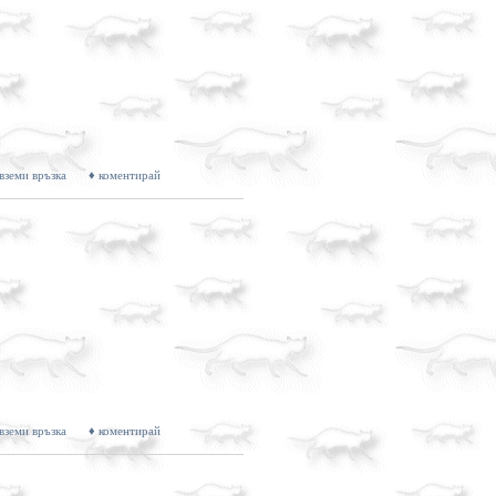
 вземи връзка
♦ коментирай
 вземи връзка
♦ коментирай