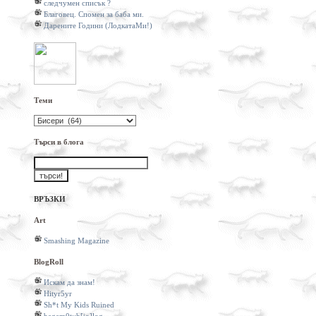
следчумен списък ?
Благовец. Спомен за баба ми.
Дарените Години (ЛодкатаМи!)
Теми
Теми
Търси в блога
ВРЪЗКИ
Art
Smashing Magazine
BlogRoll
Искам да знам!
Hityr5yr
Sh*t My Kids Ruined