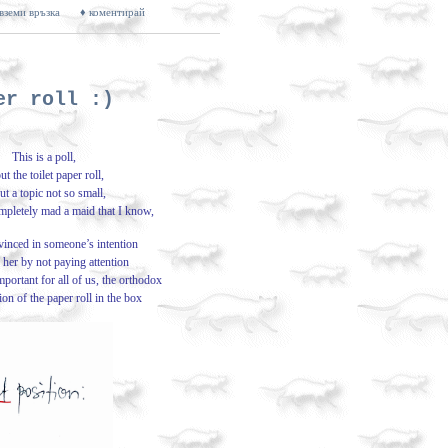
 вземи връзка
♦ коментирай
er roll :)
This is a poll,
ut the toilet paper roll,
ut a topic not so small,
ompletely mad a maid that I know,
vinced in someone’s intention
 her by not paying attention
mportant for all of us, the orthodox
ion of the paper roll in the box