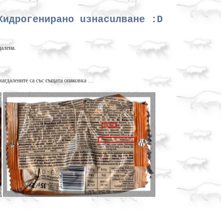
Xидрогенирано uзнacuлванe :D
гдалена.
магдалените са със същата опаковка …