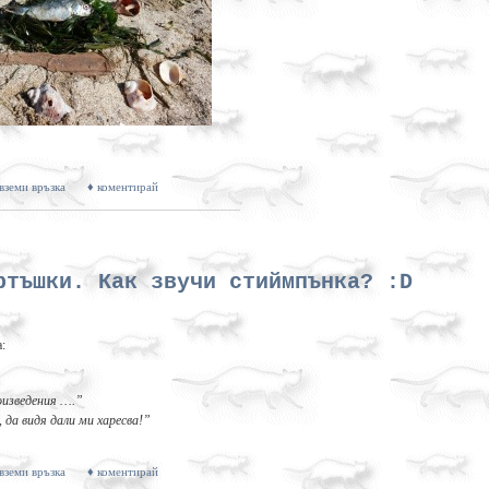
 вземи връзка
♦ коментирай
ртъшки. Как звучи стиймпънка? :D
:
оизведения ….”
 да видя дали ми харесва!”
 вземи връзка
♦ коментирай