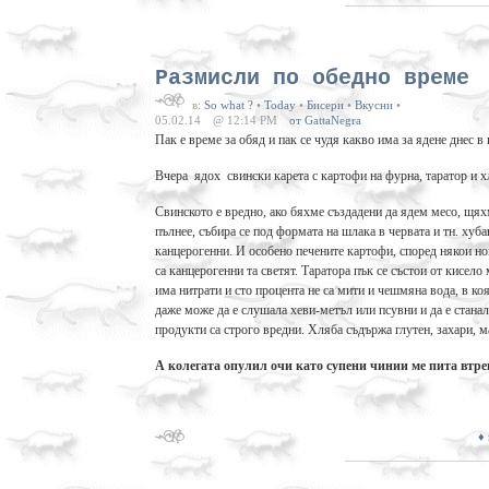
Размисли по обедно време
в:
So what ?
•
Today
•
Бисери
•
Вкусни
•
05.02.14
@ 12:14 PM
от GattaNegra
Пак е време за обяд и пак се чудя какво има за ядене днес в
Вчера ядох свински карета с картофи на фурна, таратор и х
Свинското е вредно, ако бяхме създадени да ядем месо, щях
пълнее, събира се под формата на шлака в червата и тн. хуб
канцерогенни. И особено печените картофи, според някои но
са канцерогенни та светят. Таратора пък се състои от кисело
има нитрати и сто процента не са мити и чешмяна вода, в ко
даже може да е слушала хеви-метъл или псувни и да е станал
продукти са строго вредни. Хляба съдържа глутен, захари, ма
А колегата опулил очи като супени чинии ме пита втре
♦