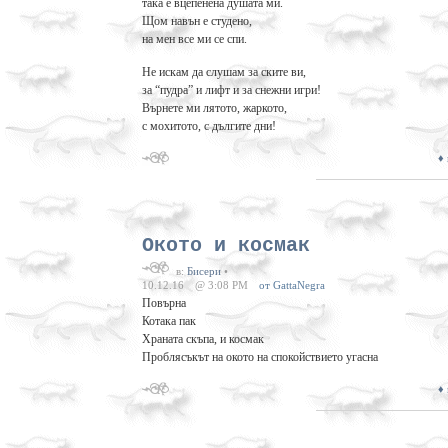
така е вцепенена душата ми.
Щом навън е студено,
на мен все ми се спи.
Не искам да слушам за ските ви,
за “пудра” и лифт и за снежни игри!
Върнете ми лятото, жаркото,
с мохитото, с дългите дни!
♦
Окото и космак
в:
Бисери
•
10.12.16
@ 3:08 PM
от GattaNegra
Повърна
Котака пак
Храната скъпа, и космак
Проблясъкът на окото на спокойствието угасна
♦