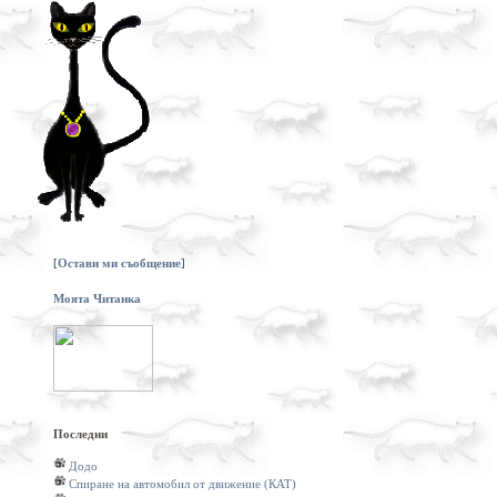
[
Остави ми съобщение
]
Моята Читанка
Последни
Додо
Спиране на автомобил от движение (КАТ)