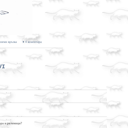
вземи връзка
♦ 4 коментара
VI
хора и ръченици?