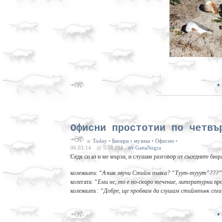
♦
Офисни простотии по четвъ
в:
Today
•
Бисери
•
музика
•
Офисни
•
06.03.14
@ 5:38 PM
от GattaNegra
Седя си аз и ме мързи, и слушам разговор от съседните бюра
колежката:
“А как звучи Стийм пънка? “Туут-тууут”???”
колегата:
“Еми не, то е по-скоро течение, литературни пр
колежката :
“Добре, ще пробвам да слушам стиймпънк сега,
♦