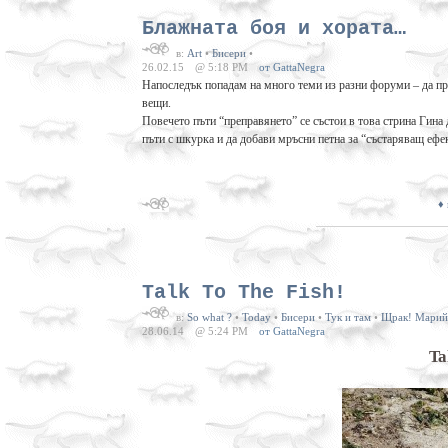
Блажната боя и хората…
в:
Art
•
Бисери
•
26.02.15
@ 5:18 PM
от GattaNegra
Напоследък попадам на много теми из разни форуми – да пре
вещи.
Повечето пъти “преправянето” се състои в това стрина Гина 
пъти с шкурка и да добави мръсни петна за “състаряващ ефе
♦
Talk To The Fish!
в:
So what ?
•
Today
•
Бисери
•
Тук и там
•
Щрак! Марийк
28.06.14
@ 5:24 PM
от GattaNegra
Ta