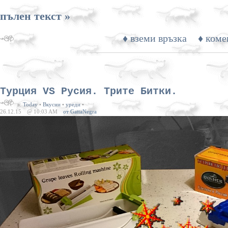
пълен текст »
♦ вземи връзка
♦ коме
Турция VS Русия. Трите Битки.
в:
Today
•
Вкусни
•
уреди
•
26.12.15
@ 10:03 AM
от GattaNegra