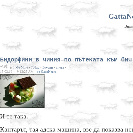
GattaNe
Dum sp
Ендорфини в чиния по пътеката към бич
в:
I Me Mine
•
Today
•
Вкусни
•
диета
•
15.02.19
@ 12:25 AM
от GattaNegra
И те така.
Кантарът, тая адска машина, взе да показва не