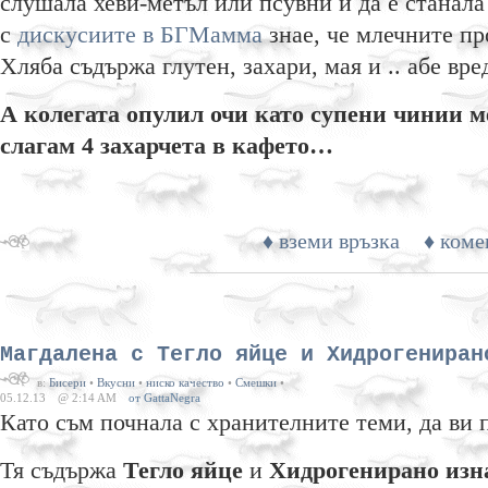
слушала хеви-метъл или псувни и да е станала
с
дискусиите в БГМамма
знае, че млечните пр
Хляба съдържа глутен, захари, мая и .. абе вр
А колегата опулил очи като супени чинии 
слагам 4 захарчета в кафето…
♦ вземи връзка
♦ коме
Магдалена с Тегло яйце и Xидрогениран
в:
Бисери
•
Вкусни
•
ниско качество
•
Смешки
•
05.12.13
@ 2:14 AM
от GattaNegra
Като съм почнала с хранителните теми, да ви
Тя съдържа
Тегло яйце
и
Хидрогенирано изн