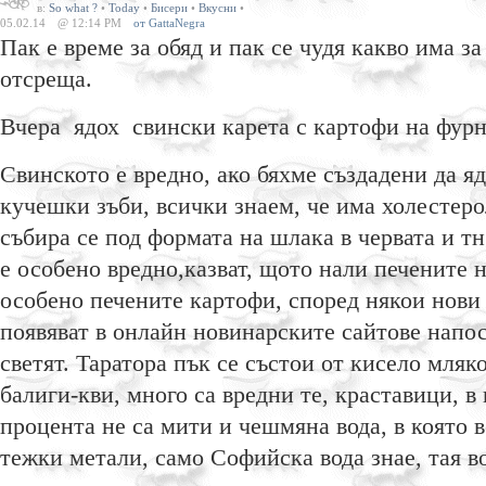
в:
So what ?
•
Today
•
Бисери
•
Вкусни
•
05.02.14
@ 12:14 PM
от GattaNegra
Пак е време за обяд и пак се чудя какво има за
отсреща.
Вчера ядох свински карета с картофи на фурна
Свинското е вредно, ако бяхме създадени да я
кучешки зъби, всички знаем, че има холестерол
събира се под формата на шлака в червата и тн
е особено вредно,казват, щото нали печените 
особено печените картофи, според някои нови 
появяват в онлайн новинарските сайтове напос
светят. Таратора пък се състои от кисело мляко
балиги-кви, много са вредни те, краставици, в
процента не са мити и чешмяна вода, в която 
тежки метали, само Софийска вода знае, тая в