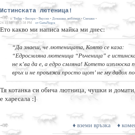
Истинската лютеница!
в:
Today
•
Бисери
•
Вкусни
•
Домашни любимци
•
Смешки
•
24.11.10
@ 3:58 PM
от GattaNegra
Ето какво ми написа майка ми днес:
“Да знаеш, че лютеницата, Която се каза:
“Едросмляна лютеница “Ръченица” е истинск
не к’ва да е, а едро смляна! Котето изплюска 
връх и не проължи просто щот’ не му дадох по
Тя котанка си обича лютница, чушки и домати
е харесала :]
♦ вземи връзка
♦ коме