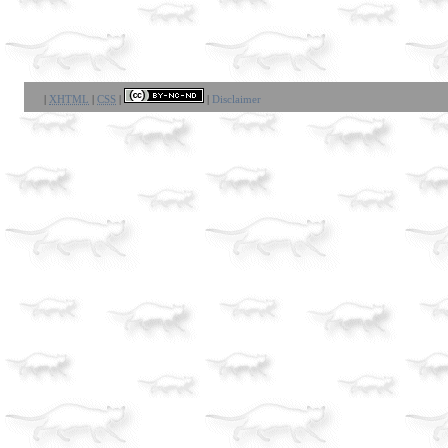
|
XHTML
|
CSS
|
|
Disclaimer