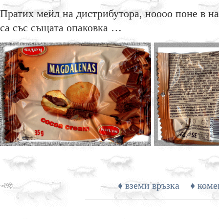
Пратих мейл на дистрибутора, ноооо поне в н
са със същата опаковка …
♦ вземи връзка
♦ коме