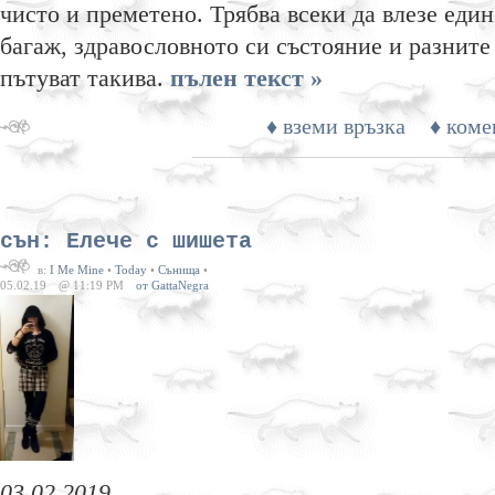
чисто и преметено. Трябва всеки да влезе един
багаж, здравословното си състояние и разните
пътуват такива.
пълен текст »
♦ вземи връзка
♦ коме
сън: Елече с шишета
в:
I Me Mine
•
Today
•
Сънища
•
05.02.19
@ 11:19 PM
от GattaNegra
03.02.2019