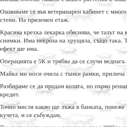
Озоваваме се във ветеринарен кабинет с много
стени. На приземен етаж.
Красива крехка лекарка обяснява, че тазът на 
снимки. Има некроза на хрущяла, също така. Т
ефект ше има.
Операцията е 5К и трябва да се случи веднага
Майка ми носи очила с тънки рамки, прилича 
Разбираме се да продам колата, но първо реша
кредит.
Точно мисля какво ще лъжа в банката, понеже 
кучета, и се събуждам.