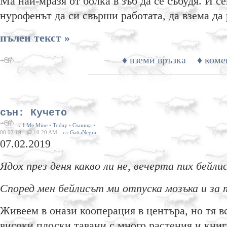
Ма най-мразя от болка в зъб да се събудя. И се
нурофенът да си свърши работата, да взема да
пълен текст »
♦ вземи връзка
♦ коме
сън: Кучето
в:
I Me Mine
•
Today
•
Сънища
•
08.02.19
@ 10:20 AM
от GattaNegra
07.02.2019
Ядох през деня какво ли не, вечерта пих бейли
Според мен бейлисът ми отпуска мозъка и за
Живеем в онази кооперация в центъра, но тя 
високи плоски тавани с много растения и книг