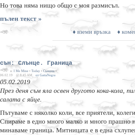
Но това няма нищо общо с моя размисъл.
пълен текст »
♦ вземи връзка
♦ коме
сън: Слънце. Граница
в:
I Me Mine
•
Today
•
Сънища
•
06.02.19
@ 8:45 AM
от GattaNegra
05.02.2019
През деня съм яла освен другото кока-кола, пи
салата с яйце.
Пътуваме с няколко коли, все приятели, колеги
Спираме в едно много малко и много прашно 
минаваме граница. Митницата е в една схлупе