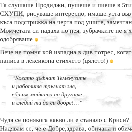
Тя слушаше Продиджи, пушеше и пиеше в 5ти 
СХУПИ, рисуваше интересно, имаше уста във 
къса подстрижка на черта под ушите, замечтан
Момчетата си падаха по нея, зубрачките не я х
одобряваше
Вече не помня кой изпадна в див потрес, кога
написа в лексикона стихчето (цялото!)
“Когато цъфнат Теменугите
и работите тръгнат зле,
еби им майката на другите
и гледай ти да си добре!…”
Чудя се понякога какво ли е станало с Криси?
Надявам се, че е Добре,здрава, обичана и оби