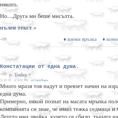
някого.
Но…Друга ми беше мисълта.
пълен текст »
♦ вземи връзка
♦ коме
Констатации от една дума.
в:
Today
•
12.02.19
@ 4:02 PM
от GattaNegra
Много мразя тоя надут и превзет начин на изр
една дума.
Примерно, някой познат на масата мрънка пол
компанията си знае, че имал тежка седмица и 
Детето има двойка, кучето се сбило, тъщата на