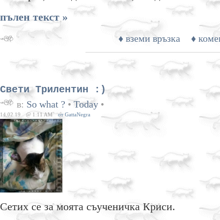
пълен текст »
♦ вземи връзка
♦ коме
Свети Трилентин :)
в:
So what ?
•
Today
•
14.02.19
@ 1:11 AM
от GattaNegra
Сетих се за моята съученичка Криси.