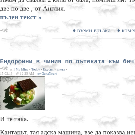
две по две , от Англия.
пълен текст »
♦ вземи връзка
♦ коме
Ендорфини в чиния по пътеката към бич
в:
I Me Mine
•
Today
•
Вкусни
•
диета
•
15.02.19
@ 12:25 AM
от GattaNegra
И те така.
Кантарът, тая адска машина, взе да показва не