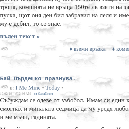
тропа, комшията не връща 150те лв взети на за
пуска, щот оня ден бил забравил на леля и и
му е дебил, то се знае.
пълен текст »
♦ вземи връзка
♦ коме
Бай Пърдешко празнува.
в:
I Me Mine
•
Today
•
10.02.19
@ 2:46 AM
от GattaNegra
Събуждам се одеве от зъбобол. Имам си един к
смогнах и миналата седмица да му уредя любо
и ме мъчи, гадината.