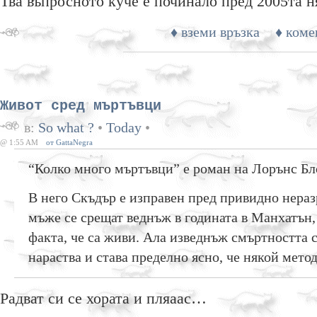
Тва въпросното куче е починало пред 2005та 
♦ вземи връзка
♦ коме
Живот сред мъртъвци
в:
So what ?
•
Today
•
@ 1:55 AM
от GattaNegra
“Колко много мъртъвци” е роман на Лорънс Бл
В него Скъдър е изправен пред привидно нера
мъже се срещат веднъж в годината в Манхатън, 
факта, че са живи. Ала изведнъж смъртността 
нараства и става пределно ясно, че някой мето
Радват си се хората и пляаас…