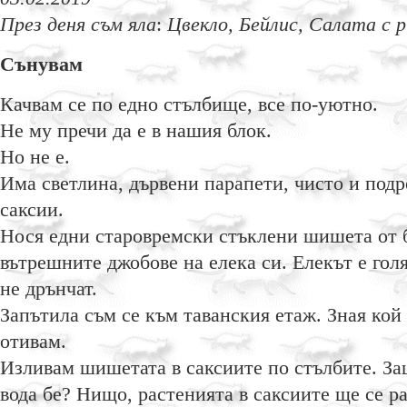
През деня съм яла
:
Цвекло, Бейлис, Салата с 
Сънувам
Качвам се по едно стълбище, все по-уютно.
Не му пречи да е в нашия блок.
Но не е.
Има светлина, дървени парапети, чисто и подр
саксии.
Нося едни старовремски стъклени шишета от бо
вътрешните джобове на елека си. Елекът е гол
не дрънчат.
Запътила съм се към таванския етаж. Зная кой
отивам.
Изливам шишетата в саксиите по стълбите. За
вода бе? Нищо, растенията в саксиите ще се ра