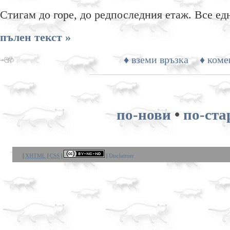
Стигам до горе, до редпоследния етаж. Все едн
пълен текст »
♦ вземи връзка
♦ коме
по-нови
•
по-ста
|
XHTML
|
CSS
|
|
Disclaimer