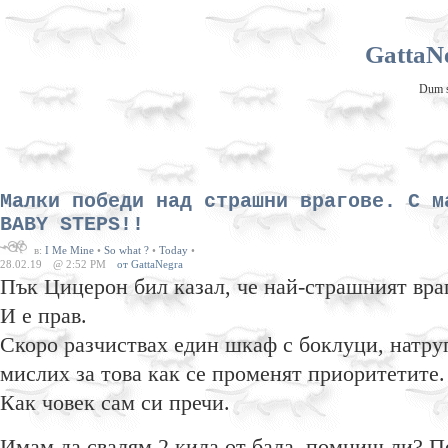
GattaNe
Dum sp
Малки победи над страшни врагове. С м
BABY STEPS!!
в:
I Me Mine
•
So what ?
•
Today
•
28.02.19
@ 2:52 PM
от GattaNegra
Пък Цицерон бил казал, че най-страшният враг
И е прав.
Скоро разчиствах един шкаф с боклуци, натру
мислих за това как се променят приоритетите.
Как човек сам си пречи.
Имам да свалям 2 кила от бала, помниш ли? П