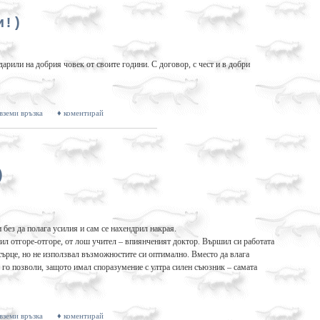
и!)
дарили на добрия човек от своите години. С договор, с чест и в добри
 вземи връзка
♦ коментирай
)
без да полага усилия и сам се нахендрил накрая.
чил отгоре-отгоре, от лош учител – впиянченият доктор. Вършил си работата
сърце, но не използвал възможностите си оптимално. Вместо да влага
и го позволи, защото имал споразумение с ултра силен съюзник – самата
 вземи връзка
♦ коментирай