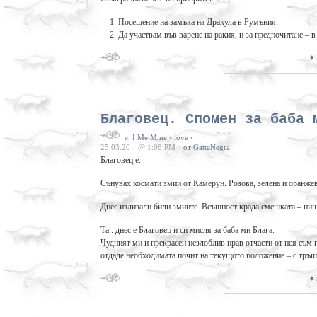
Посещение на замъка на Дракула в Румъния.
Да участвам във варене на ракия, и за предпочитане – в
♦
Благовец. Спомен за баба 
в:
I Me Mine
•
love
•
25.03.20
@ 1:08 PM
от GattaNegra
Благовец е.
Сънувах космати змии от Камерун. Розова, зелена и оранжева
Днес излизали били змиите. Всъщност крада смешката – нищо
Та.. днес е Благовец и си мисля за баба ми Блага.
Чудният ми и прекрасен незлоблив нрав отчасти от нея съм 
отдаде необходимата почит на текущото положение – с тръш
♦