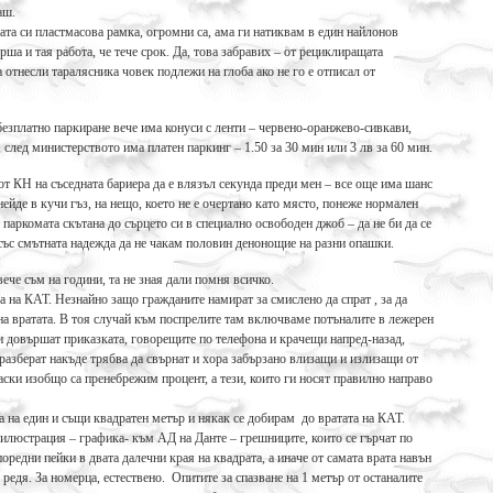
аш.
ата си пластмасова рамка, огромни са, ама ги натиквам в един найлонов
ша и тая работа, че тече срок. Да, това забравих – от рециклиращата
 отнесли таралясника човек подлежи на глоба ако не го е отписал от
безплатно паркиране вече има конуси с ленти – червено-оранжево-сивкави,
 след министерството има платен паркинг – 1.50 за 30 мин или 3 лв за 60 мин.
от КН на съседната бариера да е влязъл секунда преди мен – все още има шанс
нейде в кучи гъз, на нещо, което не е очертано като място, понеже нормален
 паркомата скътана до сърцето си в специално освободен джоб – да не би да се
със смътната надежда да не чакам половин денонощие на разни опашки.
вече съм на години, та не зная дали помня всичко.
ра на КАТ. Незнайно защо гражданите намират за смислено да спрат , за да
 на вратата. В тоя случай към поспрелите там включваме потъналите в лежерен
си довършат приказката, говорещите по телефона и крачещи напред-назад,
а разберат накъде трябва да свърнат и хора забързано влизащи и излизащи от
аски изобщо са пренебрежим процент, а тези, които ги носят правилно направо
 на един и същи квадратен метър и някак се добирам до вратата на КАТ.
илюстрация – графика- към АД на Данте – грешниците, които се гърчат по
оредни пейки в двата далечни края на квадрата, а иначе от самата врата навън
редя. За номерца, естествено. Опитите за спазване на 1 метър от останалите