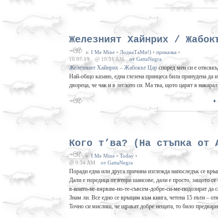
Железният Хайнрих / Жабок
в:
I Me Mine
•
ЛодкаТаМи!)
•
приказка
•
16.07.19
@ 10:51 AM
от GattaNegra
Железният Хайнрих – Жабокът Цар
според мен си е отвсякъ
Най-общо казано, една глезена принцеса била принудена да и
двореца, че чак и в леглото си. Ма тва, щото царят я накара
♦
Кого т’ва? (На стъпка от 
в:
I Me Mine
•
Today
•
@ 9:34 AM
от GattaNegra
Поради една или друга причина изглежда напоследък се връ
Дали е поредица от втори шансове, дали е просто, защото с
в-които-не-вярвам-но-те-съвсем-добре-си-ме-подозират да с
Знам ли. Все едно се връщам към книга, четена 15 пъти – о
Точно си мислиш, че щракат добре нещата, то било предвари