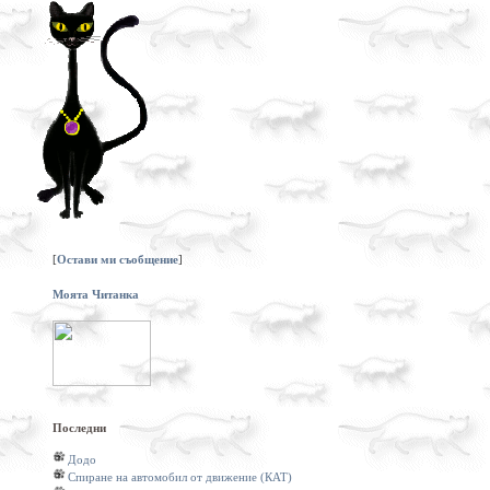
[
Остави ми съобщение
]
Моята Читанка
Последни
Додо
Спиране на автомобил от движение (КАТ)