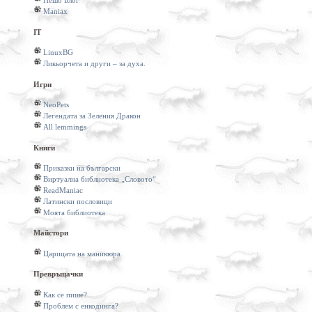
Пешо Блог
Maniax
IT
LinuxBG
Ликьорчета и други – за духа.
Игри
NeoPets
Легендата за Зеления Дракон
All lemmings
Книги
Приказки на български
Виртуална библиотека „Словото“
ReadManiac
Латински пословици
Моята библиотека
Майстори
Царицата на маникюра
Превръщачки
Как се пише?
Проблем с енкодинга?