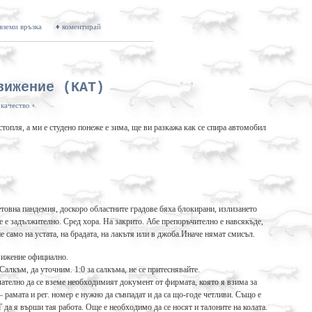
 вземи връзка
♦ коментирай
вижение (КАТ)
 качество
•
стопля, а ми е студено понеже е зима, ще ви разкажа как се спира автомобил
овна пандемия, доскоро областните градове бяха блокирани, излизането
ще е задължително. Сред хора. На закрито. Абе препоръчително е навсякъде,
не само на устата, на брадата, на лакътя или в джоба.Иначе нямат смисъл.
движение официално.
Салкъм, да уточним. 1:0 за салкъма, не се притеснявайте.
лателно да се вземе необходимият документ от фирмата, която я взима за
– рамата и рег. номер е нужно да съвпадат и да са що-годе четливи. Също е
 да я върши тая работа. Още е необходимо да се носят и талоните на колата.