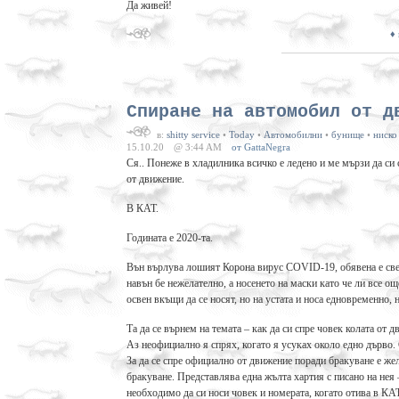
Да живей!
♦
Спиране на автомобил от д
в:
shitty service
•
Today
•
Автомобилни
•
бунище
•
ниско
15.10.20
@ 3:44 AM
от GattaNegra
Ся.. Понеже в хладилника всичко е ледено и ме мързи да си 
от движение.
В КАТ.
Годината е 2020-та.
Вън върлува лошият Корона вирус COVID-19, обявена е свет
навън бе нежелателно, а носенето на маски като че ли все о
освен вкъщи да се носят, но на устата и носа едновременно, 
Та да се върнем на темата – как да си спре човек колата от 
Аз неофициално я спрях, когато я усуках около едно дърво. 
За да се спре официално от движение поради бракуване е же
бракуване. Представлява една жълта хартия с писано на нея 
необходимо да си носи човек и номерата, когато отива в КАТ