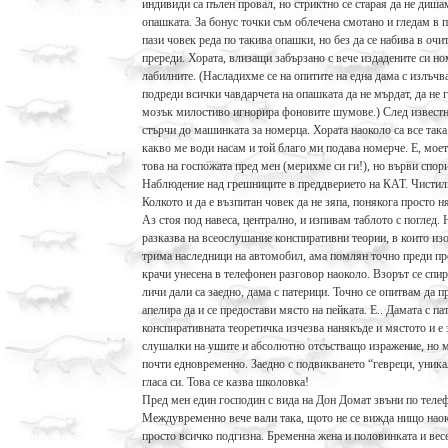
индивиди са пълен провал, но стриктно се старая да не диша
опашката. За бонус точки съм облечена смотано и гледам в 
пази човек реда по такива опашки, но без да се набива в очит
пререди. Хората, влизащи забързано с вече издадените си но
лабилните. (Насладихме се на опитите на една дама с излъчва
подреди всички чавдарчета на опашката да не мърдат, да не 
мозък милостиво игнорира фоновите шумове.) След известно 
стърчи до машинката за номерца. Хората наоколо са все така 
какво ме води насам и той благо ми подава номерче. Е, мое
това на госпожата пред мен (мерихме си ги!), но върви спор
Наблюдение над грешниците в преддверието на КАТ. Чистил
Колкото и да е възпитан човек да не зяпа, понякога просто н
Аз стоя под навеса, централно, и изпивам таблото с поглед. 
разказва на всеослушание конспиративни теории, в които из
трима наследници на автомобил, ама помлян точно преди пр
крачи унесена в телефонен разговор наоколо. Взорът се спи
личи дали са заедно, дама с патерици. Точно се опитвам да 
апелира да и се предостави място на пейката. Е.. Дамата с п
конспиративната теоретичка изчезва нанякъде и мястото и е 
слушалки на ушите и абсолютно отсъстващо изражение, но мо
почти едновременно. Заедно с подвикването “гевреци, уникал
гласа си. Това се казва школовка!
Пред мен един господин с вида на Дон Домат звъни по телеф
Междувременно вече вали така, щото не се вижда нищо наоко
просто всичко подгизна. Бременна жена и половинката и весе