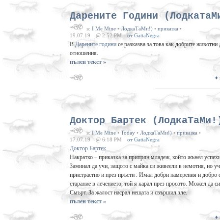
Дарените Години (ЛодкатаМ
в:
I Me Mine
•
ЛодкаТаМи!)
•
приказка
•
19.07.19
@ 2:52 PM
от GattaNegra
В
Дарените години
се разказва за това как добрите животни 
отношения.
пълен текст »
♦
Доктор Бартек (ЛодкаТаМи!
в:
I Me Mine
•
Today
•
ЛодкаТаМи!)
•
приказка
•
17.07.19
@ 6:18 PM
от GattaNegra
Доктор Бартек
Накратко – приказка за припрян младеж, който жънел успехи 
Заминал да учи, защото с майка си живеели в немотия, но у
пристрастно и през пръсти . Имал добри намерения и добро 
старание в лечението, той я карал през просото. Можел да с
Смърт. За жалост насрал нещата и свършил зле.
пълен текст »
♦