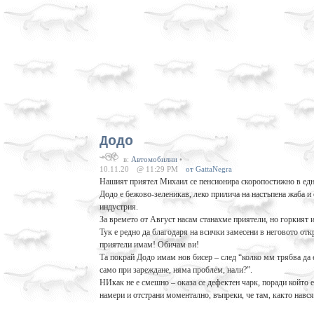
Додо
в:
Автомобилни
•
10.11.20
@ 11:29 PM
от GattaNegra
Нашият приятел Михаил се пенсионира скоропостижно в една 
Додо е бежово-зеленикав, леко прилича на настъпена жаба 
индустрия.
За времето от Август насам станахме приятели, но горкият 
Тук е редно да благодаря на всички замесени в неговото от
приятели имам! Обичам ви!
Та покрай Додо имам нов бисер – след “колко мм трябва да 
само при зареждане, няма проблем, нали?”.
НИкак не е смешно – оказа се дефектен чарк, поради който 
намери и отстрани моментално, въпреки, че там, както нався