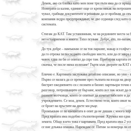
Демек, ако си блейка като мен поне три пъти има да се връщ
Номерата са кални, единият още се крепи някак на потрошен
чувал, грабвам документите и решавам да се пробвам да свър
компания ведро предупреждават, че две седмици след като са
системата.
Стигам до КАТ. Там установявам, че на редовните места за 
негостоприемни и много. Тихо псувам. Добре, ето, по-натам,
До тук добре – намъквам се на тоя паркинг, макар и голфът 
да го отрежа за последното свободно място, или да се завра 
човек едва ли би се опитал да спре там. Прибирам картата от
смачка, че после няма излизане! Търтя към дверите на КАТ 
Епично е. Картината заслужава детайлно описание, но уви – 
Първо се налага да се премине през тълпата на входа на дво
бистрят ежедневието си с познати и бизнес партньори точно
разговор, потропващите от бързане, които все пак искат да 
разните мотчовци, които се опитват да изчетат табелите и д
учреждението. Се моа, демек. Естествено тези, които имат м
се броят на пръстите на двете ми ръце.
Промъквам се по кьошетата в опит да не дишам с много хора
Пред вратата има подобно стълпотворение. Хрумва ми една 
земята. Общо взето това е картината. Пред вратата има 2 усп
се вие длъжка опашка. Нареждам се. Питам за номерца ли се 