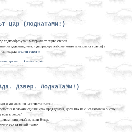
ът Цар (ЛодкаТаМи!)
де лодкообразуващ материал от първа степен.
зпълни дадената дума, и да прибере жабока (който и направил услуга) в
л, тя нещяла.
пълен текст »
 вземи връзка
♦ коментирай
Ада. Дзвер. ЛодкаТаМи!)
щам и минавам по започнати пътеки.
е осмелих и сложих единия крак пред другия, дори пък не е невъзможно онези-
е ебават нещо?
ткривам нови детайли, нови Неща.
телно ехо от някой шамар.