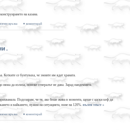
 конструирането на казана.
 вземи връзка
♦ коментирай
ми.
. Котките се бунтуваха, че змиите им ядат храната.
 няма да излиза, понеже генералът не дава. Зарад пандемията.
прихванала. Подозирам, че тя, ако беше жива в момента, щеше с адски кеф да
кането и вайкането, нужни на ситуацията, поне на 120%.
пълен текст »
 вземи връзка
♦ коментирай