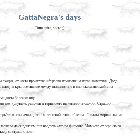
GattaNegra's days
Dum spiro, spero ;)
акация, от което произтече и бързото намиране на негов заместник. Додо.
и е плод на кръвосмешение между италианската и японската автомобилна
има доста болежки още.
криване, купуване, ремонти и търпението на невинните околни. Страшни
е ръбът на спирачния диск” моят гений отново блесна с “колата мирише на газ
е можело да се вдигнем във въздуха като по филмите. Момчето от сервиза го
къде са страшно заети.