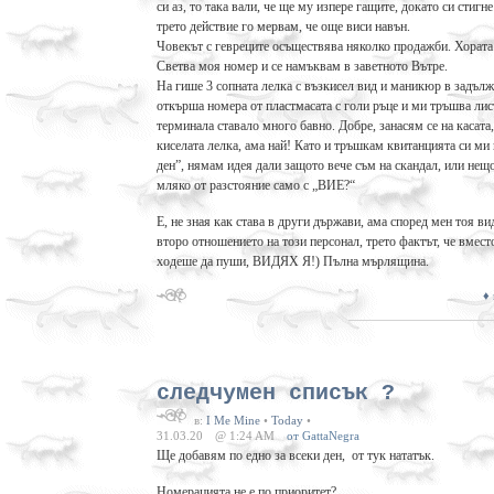
си аз, то така вали, че ще му изпере гащите, докато си стигн
трето действие го мервам, че още виси навън.
Човекът с гевреците осъществява няколко продажби. Хората с
Светва моя номер и се намъквам в заветното Вътре.
На гише 3 сопната лелка с възкисел вид и маникюр в задълж
откърша номера от пластмасата с голи ръце и ми тръшва листч
терминала ставало много бавно. Добре, занасям се на касата
киселата лелка, ама най! Като и тръшкам квитанцията си ми 
ден”, нямам идея дали защото вече съм на скандал, или нещ
мляко от разстояние само с „ВИЕ?“
Е, не зная как става в други държави, ама според мен тоя в
второ отношението на този персонал, трето фактът, че вмест
ходеше да пуши, ВИДЯХ Я!) Пълна мърлящина.
♦
следчумен списък ?
в:
I Me Mine
•
Today
•
31.03.20
@ 1:24 AM
от GattaNegra
Ще добавям по едно за всеки ден, от тук нататък.
Номерацията не е по приоритет?