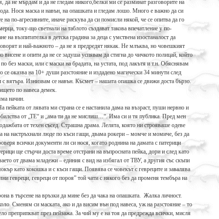
м, да не мърдам и да не гледам никого,белки ми се разминат разговорите на
пода. Нося маска и навън, на опашката и гледам лошо. Много е важно да си
е на по-агресивните, иначе рискува да си помисли някой, че се опитва да го
мерца, току-що светнали на таблото създават такова впечатление у по-
не на възпитателка в детска градина за деца с умствена изостаналост да
говорят и най-важното – да не я предредят някак. Не млъква, но човешкият
висене и опити да не се задуша успявам да стигна до чичкото полицай, който
по без маски, или с маски на брадата, на устата, под лакътя и т.н. Обяснявам
то се оказва на 10+ души разстояние и издадено магически 34 минути след
и с вятъра. Изнизвам се навън. Късмет – нашата опашка се движи доста бързо.
ището по навеса демек.
яма начин.
На пейката от лявата ми страна се е настанила дама на възраст, пуши нервно и
обилства от „ТЕ“ и „ама ти да не мислиш…“. Има си и тя публика. Пред мен
одажбата от техен съсед. Страшна драма. Лелята, която ни строяваше одеве
ра на настръхнали люде по къси гащи, двама рокери – момче и момиче, без да
проверя всички документи ли си нося, когато роднина на дамата с патерици
атерици ще стърчи доста време отстрани на въпросната пейка, дори и след като
заето от двама младежи – единия с вид на избягал от ТВУ, а другия със скъпи
кър като кокошка и с къси гащи. Появява се човекът с гевреците и завалява
ни гевреци, гевреци от пороя” той чати с някого без да променя тембъра на
она в търсене на връзки да мине без да чака на опашката. Жалка личност.
ло. Сменям си маската, ако и да висим вън под навеса, уж на разстояние – то
ло преприпкват през пейзажа. За чий му е на тоя да предрежда всички, мисля