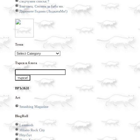
следчумен списък ?
Благовец. Спомен за баба ми.
Дарените Години (ЛодкатаМи!)
Теми
Теми
Търси в блога
ВРЪЗКИ
Art
Smashing Magazine
BlogRoll
Lammoth
Milano Rock City
Hityr5yr