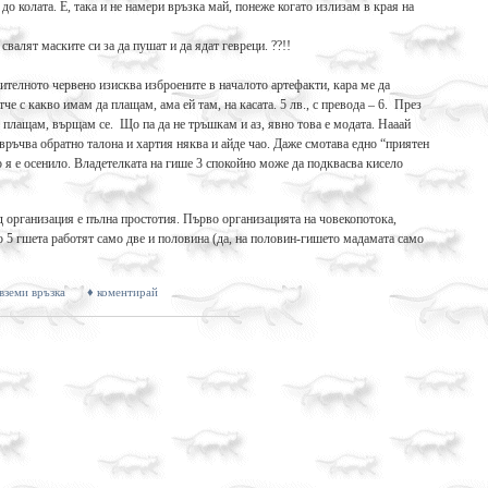
е до колата. Е, така и не намери връзка май, понеже когато излизам в края на
валят маските си за да пушат и да ядат гевреци. ??!!
ителното червено изисква изброените в началото артефакти, кара ме да
е с какво имам да плащам, ама ей там, на касата. 5 лв., с превода – 6. През
, плащам, върщам се. Що па да не тръшкам и аз, явно това е модата. Нааай
връчва обратно талона и хартия няква и айде чао. Даже смотава едно “приятен
о я е осенило. Владетелката на гише 3 спокойно може да подквасва кисело
ид организация е пълна простотия. Първо организацията на човекопотока,
о 5 гшета работят само две и половина (да, на половин-гишето мадамата само
 вземи връзка
♦ коментирай