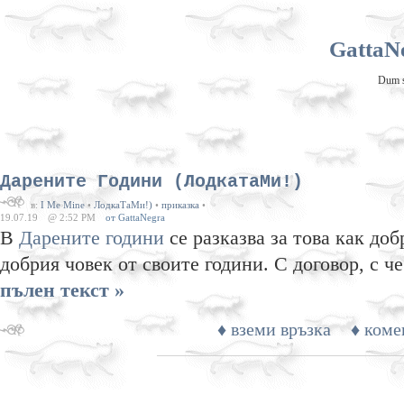
GattaNe
Dum sp
Дарените Години (ЛодкатаМи!)
в:
I Me Mine
•
ЛодкаТаМи!)
•
приказка
•
19.07.19
@ 2:52 PM
от GattaNegra
В
Дарените години
се разказва за това как до
добрия човек от своите години. С договор, с ч
пълен текст »
♦ вземи връзка
♦ коме