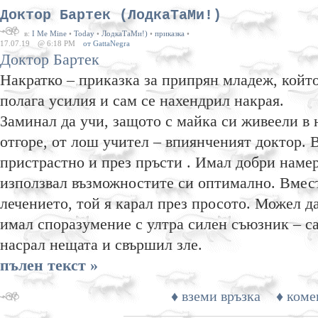
Доктор Бартек (ЛодкаТаМи!)
в:
I Me Mine
•
Today
•
ЛодкаТаМи!)
•
приказка
•
17.07.19
@ 6:18 PM
от GattaNegra
Доктор Бартек
Накратко – приказка за припрян младеж, който
полага усилия и сам се нахендрил накрая.
Заминал да учи, защото с майка си живеели в 
отгоре, от лош учител – впиянченият доктор. 
пристрастно и през пръсти . Имал добри намер
използвал възможностите си оптимално. Вмест
лечението, той я карал през просото. Можел да
имал споразумение с ултра силен съюзник – с
насрал нещата и свършил зле.
пълен текст »
♦ вземи връзка
♦ коме