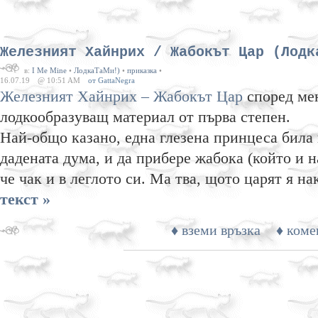
Железният Хайнрих / Жабокът Цар (Лодк
в:
I Me Mine
•
ЛодкаТаМи!)
•
приказка
•
16.07.19
@ 10:51 AM
от GattaNegra
Железният Хайнрих – Жабокът Цар
според мен
лодкообразуващ материал от първа степен.
Най-общо казано, една глезена принцеса била
дадената дума, и да прибере жабока (който и н
че чак и в леглото си. Ма тва, щото царят я н
текст »
♦ вземи връзка
♦ коме