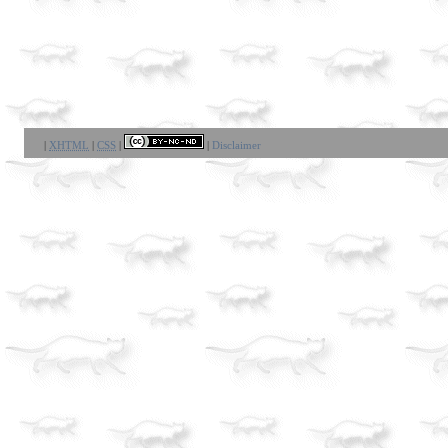
|
XHTML
|
CSS
|
|
Disclaimer