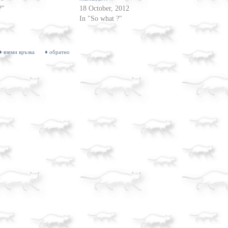
?"
18 October, 2012
In "So what ?"
♦ вземи връзка
♦ обратно