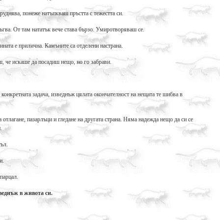
труднява, понеже натъпкваш пръстта с тежестта си.
ръгва. От там нататък вече става бързо. Умиротворяваш се.
чината е прилична. Камъните са отделени настрана.
, че искаше да посадиш нещо, но го забрави.
конкретната задача, изведнъж цялата окончателност на нещата те шибва в
отлагане, пазарлъци и гледане на другата страна. Няма надежда нещо да си се
.
съл.
и.
 парцал.
веднъж в живота си.