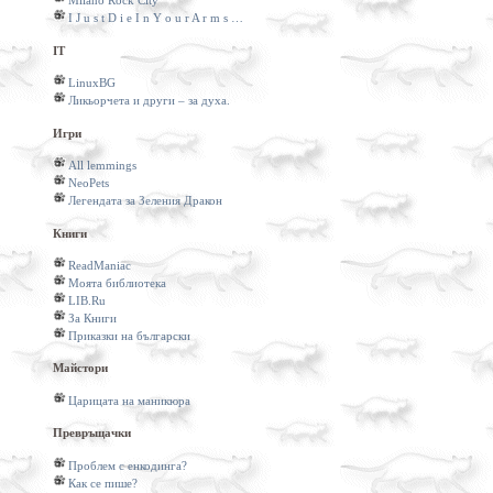
Milano Rock City
I J u s t D i e I n Y o u r A r m s …
IT
LinuxBG
Ликьорчета и други – за духа.
Игри
All lemmings
NeoPets
Легендата за Зеления Дракон
Книги
ReadManiac
Моята библиотека
LIB.Ru
За Книги
Приказки на български
Майстори
Царицата на маникюра
Превръщачки
Проблем с енкодинга?
Как се пише?