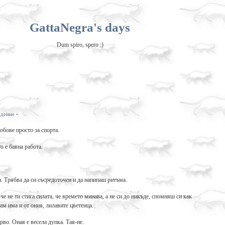
GattaNegra's days
Dum spiro, spero ;)
дение
•
обове просто за спорта.
о е бавна работа.
. Трябва да си съсредоточен и да напипаш ритъма.
е не ти стига силата, че времето минава, а не си до никъде, спомняш си как
там има и от ония, лилавите цветенца.
рво. Оная е весела дупка. Тая-не.