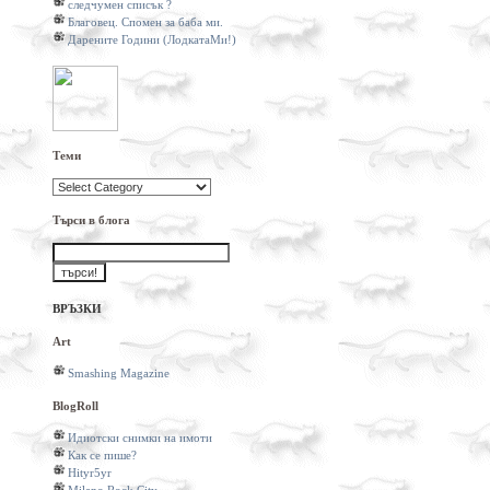
следчумен списък ?
Благовец. Спомен за баба ми.
Дарените Години (ЛодкатаМи!)
Теми
Теми
Търси в блога
ВРЪЗКИ
Art
Smashing Magazine
BlogRoll
Идиотски снимки на имоти
Как се пише?
Hityr5yr