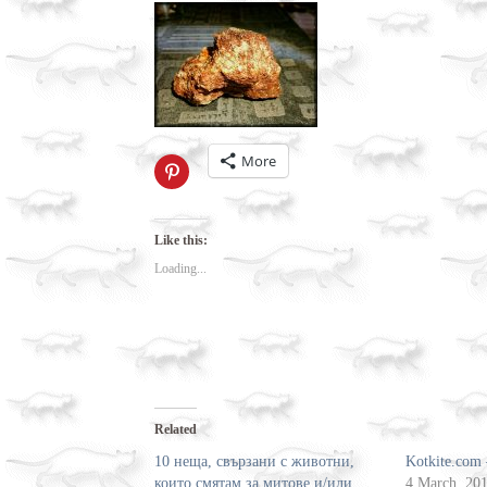
More
Click
to
share
on
Pinterest
(Opens
Like this:
in
new
Loading...
window)
Related
10 неща, свързани с животни,
Kotkite.com
които смятам за митове и/или
4 March, 20