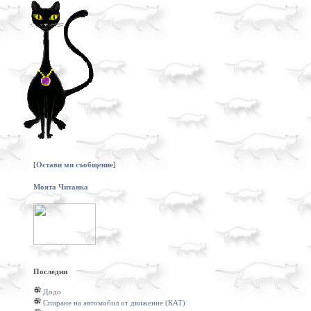
[
Остави ми съобщение
]
Моята Читанка
Последни
Додо
Спиране на автомобил от движение (КАТ)