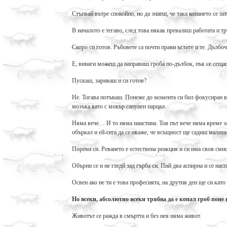
Стъпвай вътре спокойно, но да знаеш, че така копането се за
В началото е тегаво, след това някак преваляш работата и т
Скоро си готов. Ръбовете са почти прави ъглите и те. Дълбо
Е, винаги можеш да направиш гроба по-дълбок, пък се сещаш
Пускаш, зариваш и си готов?
Не. Тогава потъваш. Понеже до момента си бил фокусиран в 
мозъка като с мокър сапунен парцал.
Няма вече… И то няма наистина. Тоя път вече няма време за 
объркал и ей-сега да се окаже, че всъщност ще садиш малини
Пореви си. Реването е естествена реакция и си има своя сми
Обърни се и не гледй зад гърба си. Пий два аспирна и се насп
Освен ако не ти е това професията, на друтия ден ще си като
Но всеки, абсолютно всеки трябва да е копал гроб поне 
Животът се ражда в смъртта и без нея няма живот.