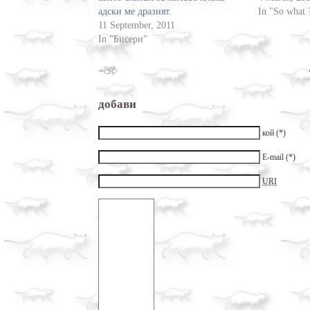
адски ме дразнят.
In "So what 
11 September, 2011
In "Бисери"
добави
кой (*)
E-mail (*)
URI