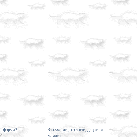
 – форум?
За кучетата, котките, децата и …
10
мамата…