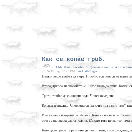
Как се копае гроб.
в :
I Me Mine
•
So what ?
•
Домашни любимци
•
освобож
03.24.19
@ 12:27 PM
от GattaNegra
Първо, нещо трябва да умре. Никой с всичкия си не копае гр
Второ, трябва ти спокойствие. Бързо няма да стане. Копаенет
Трето, трябва да си носиш вода. Човек ожаднява.
Копаеш и мислиш. Спомняш си. Започват да валят “ако”-тата
Има камъни и коренища. Червеи. Като ти писне и се отчаяш, ч
одеве започна на равна поляна. Ей като това петно там, ама 
Като цяло гробът е различна дупка от тази, в която садиш дъ