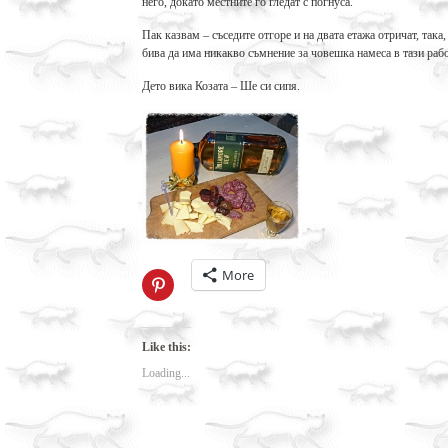
него, докато местните го гледат с погнуса.
Пак казвам – съседите отгоре и на двата етажа отричат, так
бива да има никакво съмнение за човешка намеса в тази рабо
Дето вика Козата – Ше си сипя.
More
Click
to
share
on
Pinterest
(Opens
Like this:
in
new
Loading...
window)