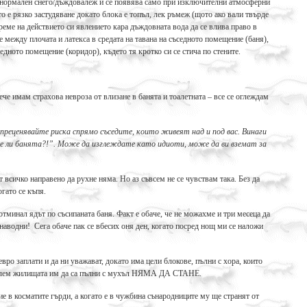
и нормален снего/дъждовалеж и се появява само при изключителни атмосферни
 е рязко застудяване докато блока е топъл, лек ръмеж (щото ако вали твърде
време на действието си явлението кара дъждовната вода да се влива право в
е между плочата и латекса в средата на тавана на съседното помещение (баня),
седното помещение (коридор), където тя кротко си се стича по стените.
ече имам страхова невроза от влизане в банята и тоалетната – все се оглеждам
 преценявайте риска спрямо съседите, които живеят над и под вас. Винаги
не ли банята?!”. Може да изглеждате като идиоти, може да ви вземат за
т всичко направено да рухне няма. Но аз съвсем не се чувствам така. Без да
гато се къпя.
тминал ядът по съсипаната баня. Факт е обаче, че не можахме и три месеца да
 наводни! Сега обаче пак се вбесих оня ден, когато посред нощ ми се наложи
евро заплати и да ни уважават, докато има цели блокове, пълни с хора, които
роблем жилищата им да са пълни с мухъл НЯМА ДА СТАНЕ.
ие в косматите гърди, а когато е в чужбина сънародниците му ще странят от