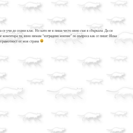
 се учи до седми клас. Но като не я пиша често явно съм я сбъркала. Да си
е коментара ти, явно нямам “изградено мнение” по въпроса как се пише. Иска
неграмотност от моя страна