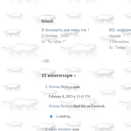
Related
В бунището пак няма ток !
RQ: информа
9 October, 2014
съседи
In "So what ?"
3 December,
In "Today"
11 коментари
»
Hristina Besheva
каза:
February 8, 2015 в
10:41 PM
Hristina Besheva
liked this on Facebook.
Loading...
Sasho Bozhinov
каза: