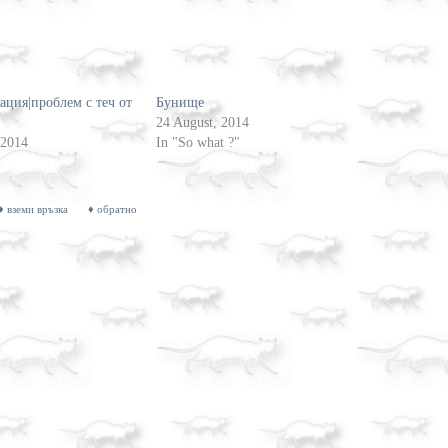
ция|проблем с теч от
Бунище
24 August, 2014
 2014
In "So what ?"
♦ вземи връзка
♦ обратно