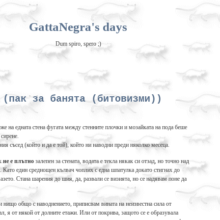
GattaNegra's days
Dum spiro, spero ;)
 (пак за банята (битовизми))
еже на едната стена фугата между стенните плочки и мозайката на пода беше
 сирене.
ия съсед (който и да е той), който ни наводни преди няколко месеца.
ък
не е плътно
залепен за стената, водата е текла някак си отзад, но точно над
а. Като един среднощен кълвач чоплих с една шпатулка докато стигнах до
азето. Стана шарения до шия, да, развали се визията, но се надявам поне да
 нищо общо с наводнението, приписвам вината на неизвестна сила от
л, я от някой от долните етажи. Или от покрива, защото се е образувала