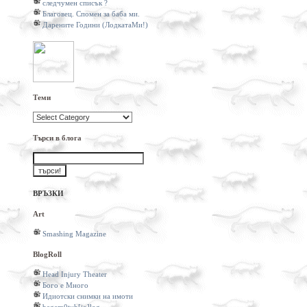
следчумен списък ?
Благовец. Спомен за баба ми.
Дарените Години (ЛодкатаМи!)
Теми
Теми
Търси в блога
ВРЪЗКИ
Art
Smashing Magazine
BlogRoll
Head Injury Theater
Бого е Много
Идиотски снимки на имоти