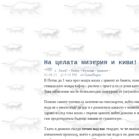
На целата мизерия и киви!
в :
fixed!
•
Today
•
бунище
•
ремонт
•
02.08.15
@ 9:19 PM
от GattaNegra
В Петък до 1 часа през нощта мазах с цимент из банята, пон
станала като мокра вафла – ръгнеш с пръст и то се рони като
Това забавление ми бе безвъзмездно осигурено от (не)любезн
Понеже самите плочки са залепени на гипсокартон,
който п
пода не е имало къде да иде и е разкиснала каквото е можел
здраво и след това мазах с първия цимент, който докопах в м
съм предотвратила бъдещи лавини от гранитогрес….
Т.като и двамата съседи
точно над нас
твърдят, че
те
нямали
извънземен произход, която е докарала тая вода я по диагона