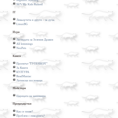
begem0t::b[io]log
Sh*t My Kids Ruined
IT
Ликьорчета и други – за духа.
LinuxBG
Игри
Легендата за Зеления Дракон
All lemmings
NeoPets
Книги
Проектът "ГУТЕНБЕРГ"
За Книги
КУЛТУРА
ReadManiac
Латински пословици
Майстори
Царицата на маникюра
Превръщачки
Как се пише?
Проблем с енкодинга?