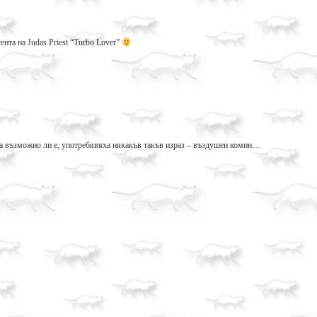
нта на Judas Priest “Turbo Lover”
а възможно ли е, употребявяха някакъв такъв израз – въздушен комин…