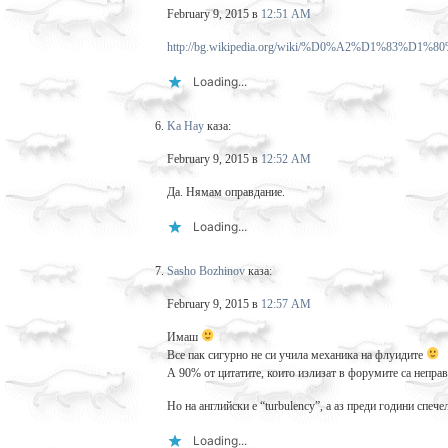
February 9, 2015 в
12:51 AM
http://bg.wikipedia.org/wiki/%D0%A2%D1%
Loading...
Ka Hay
каза:
February 9, 2015 в
12:52 AM
Да. Нямам оправдание.
Loading...
Sasho Bozhinov
каза:
February 9, 2015 в
12:57 AM
Имаш
Все пак сигурно не си учила механика на флуидите
А 90% от цитатите, които излизат в форумите са неправ
Но на английски е “turbulency”, а аз преди години спеч
Loading...