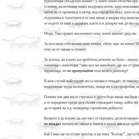
турбуленция (въздушен комин!!?), която обаче отсъства пр
условия, включващи топъл въздушен поток, като изискването
силно не се проявява) и вятър под определен ъгъл, като по 
отдушника в тоалетната и от там някак я вкарва под наляган
от където тя капе и църцори, както и я докарва чак до по-съ
Мода. Така правят иноземните сили, които живеят сред нас.
За сега няма отбелязани нови течове, обаче знае ли човек? В
тече ли от тавана и стените.
За всички, на които им предстои ремонт на баня – винаги
говорете с майстора “ами ако ме наводнят, ще ми се сри
параноици, но
не пропускайте
тоя важен разговор!
В моя случай майсторите ми са читави и твърдят, че опаснос
подценявам труда на момчетата, хваща ме клаустрофобия, ко
Понеже тия дни ми се струпаха и други беди някак ми беше о
и се порадваме преди да я съсипе говеждият тапир, който ни
да се правя на и.д. мениджър строителни дейности.
Колкото и да искаме да сме част от европата, да получаваме 
не виждат
петната по тавана в банята и нямат никакъв п
Бай Ганьо ще си остане простак и ще вика “Болгар!”, ще се б