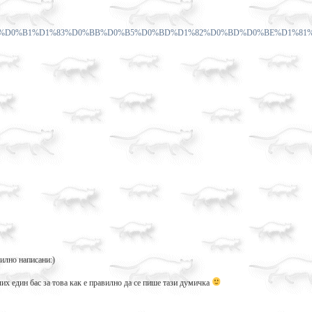
83%D1%80%D0%B1%D1%83%D0%BB%D0%B5%D0%BD%D1%82%D0%BD%D0%BE%D1%81
илно написани:)
елих един бас за това как е правилно да се пише тази думичка