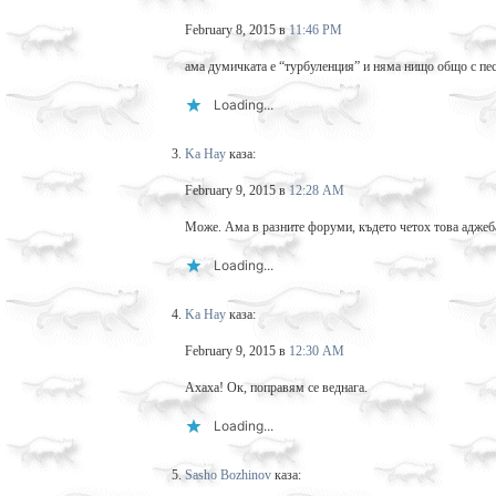
February 8, 2015 в
11:46 PM
ама думичката е “турбуленция” и няма нищо общо с песе
Loading...
Ka Hay
каза:
February 9, 2015 в
12:28 AM
Може. Ама в разните форуми, където четох това аджеб
Loading...
Ka Hay
каза:
February 9, 2015 в
12:30 AM
Ахаха! Ок, поправям се веднага.
Loading...
Sasho Bozhinov
каза: