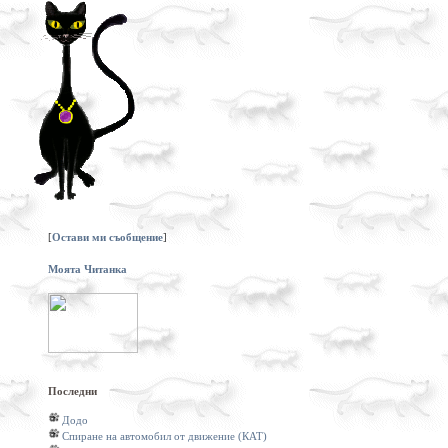
[
Остави ми съобщение
]
Моята Читанка
Последни
Додо
Спиране на автомобил от движение (КАТ)