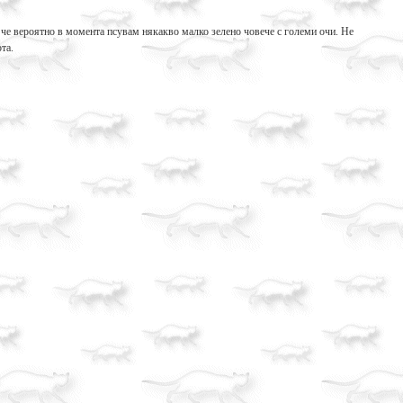
а, че вероятно в момента псувам някакво малко зелено човече с големи очи. Не
та.