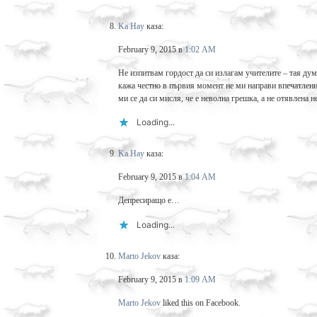
Ka Hay
каза:
February 9, 2015 в
1:02 AM
Не изпитвам гордост да си излагам учителите – тая дума
кажа честно в първия момент не ми направи впечатлени
ми се да си мисля, че е неволна грешка, а не отявлена 
Loading...
Ka Hay
каза:
February 9, 2015 в
1:04 AM
Депресиращо е…
Loading...
Marto Jekov
каза:
February 9, 2015 в
1:09 AM
Marto Jekov
liked this on Facebook.