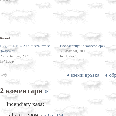
Loading...
window)
Related
Пиу, PET BIZ 2009 и храната за
Нос заклещен в кокосов орех
джербили…
3 December, 2009
25 September, 2009
In "Today"
In "Today"
♦ вземи връзка
♦ об
2 коментари
»
Incendiary каза:
July 31, 2009 в
5:07 PM