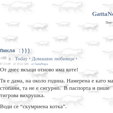
GattaNe
Dum sp
Пикла :)))
в :
Today
•
Домашни любимци
•
07.23.09
@ 10:22 AM
от GattaNegra
От днес вкъщи отново има коте!
Тя е дама, на около година. Намерена е като 
стопани, та не е сигурно. В паспорта и пише 
тигрова вихрушка.
Води се “скумриена котка”.