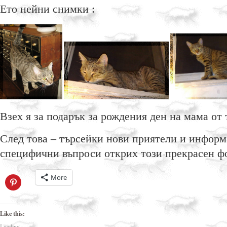
Ето нейни снимки :
Взех я за подарък за рождения ден на мама от
След това – търсейки нови приятели и информ
специфични въпроси открих този прекрасен 
More
Click
to
share
on
Pinterest
(Opens
Like this:
in
new